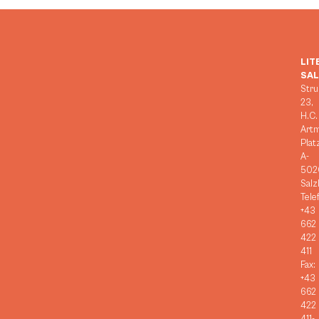
LIT
SA
Stru
23,
H.C.
Art
Plat
A-
502
Salz
Tele
+43
662
422
411
Fax:
+43
662
422