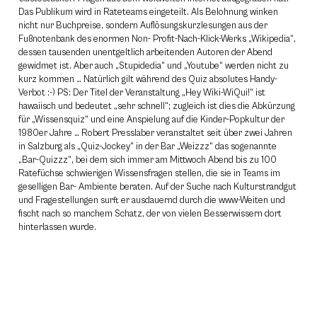
Das Publikum wird in Rateteams eingeteilt. Als Belohnung winken
nicht nur Buchpreise, sondern Auflösungskurzlesungen aus der
Fußnotenbank des enormen Non- Profit-Nach-Klick-Werks „Wikipedia“,
dessen tausenden unentgeltlich arbeitenden Autoren der Abend
gewidmet ist. Aber auch „Stupidedia“ und „Youtube“ werden nicht zu
kurz kommen … Natürlich gilt während des Quiz absolutes Handy-
Verbot :-) PS: Der Titel der Veranstaltung „Hey Wiki-WiQui!“ ist
hawaiisch und bedeutet „sehr schnell“; zugleich ist dies die Abkürzung
für „Wissensquiz“ und eine Anspielung auf die Kinder-Popkultur der
1980er Jahre … Robert Presslaber veranstaltet seit über zwei Jahren
in Salzburg als „Quiz-Jockey“ in der Bar „Weizzz“ das sogenannte
„Bar-Quizzz“, bei dem sich immer am Mittwoch Abend bis zu 100
Ratefüchse schwierigen Wissensfragen stellen, die sie in Teams im
geselligen Bar- Ambiente beraten. Auf der Suche nach Kulturstrandgut
und Fragestellungen surft er ausdauernd durch die www-Weiten und
fischt nach so manchem Schatz, der von vielen Besserwissern dort
hinterlassen wurde.