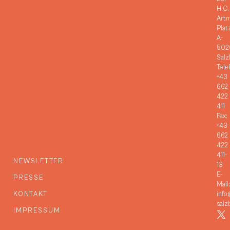
H.C.
Art
Plat
A-
502
Salz
Tele
+43
662
422
411
Fax:
+43
662
422
411-
NEWSLETTER
13
E-
PRESSE
Mail:
KONTAKT
info
salz
IMPRESSUM