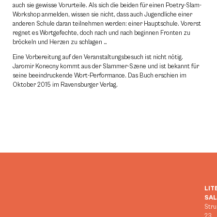
auch sie gewisse Vorurteile. Als sich die beiden für einen Poetry-Slam-
Workshop anmelden, wissen sie nicht, dass auch Jugendliche einer
anderen Schule daran teilnehmen werden: einer Hauptschule. Vorerst
regnet es Wortgefechte, doch nach und nach beginnen Fronten zu
bröckeln und Herzen zu schlagen …
Eine Vorbereitung auf den Veranstaltungsbesuch ist nicht nötig.
Jaromir Konecny kommt aus der Slammer-Szene und ist bekannt für
seine beeindruckende Wort-Performance. Das Buch erschien im
Oktober 2015 im Ravensburger Verlag.
LIT
SA
Stru
23,