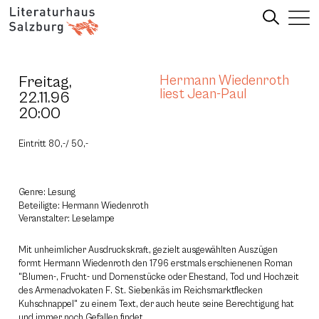
Freitag,
Hermann Wiedenroth
liest Jean-Paul
22.11.96
20:00
Eintritt 80,-/ 50,-
Genre: Lesung
Beteiligte: Hermann Wiedenroth
Veranstalter: Leselampe
Mit unheimlicher Ausdruckskraft, gezielt ausgewählten Auszügen
formt Hermann Wiedenroth den 1796 erstmals erschienenen Roman
"Blumen-, Frucht- und Dornenstücke oder Ehestand, Tod und Hochzeit
des Armenadvokaten F. St. Siebenkäs im Reichsmarktflecken
Kuhschnappel" zu einem Text, der auch heute seine Berechtigung hat
und immer noch Gefallen findet.