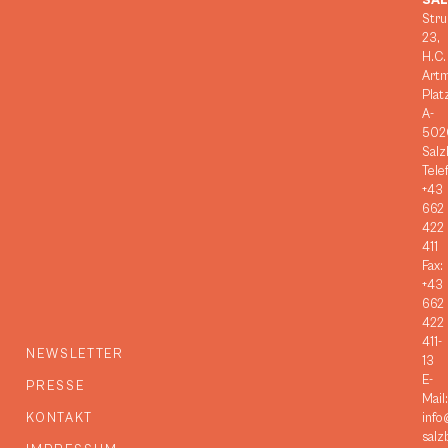
SA
Stru
23,
H.C.
Art
Plat
A-
502
Salz
Tele
+43
662
422
411
Fax:
+43
662
422
411-
NEWSLETTER
13
E-
PRESSE
Mail:
KONTAKT
info
salz