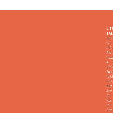
LIT
SA
Stru
23,
H.C.
Art
Plat
A-
502
Salz
Tele
+43
662
422
411
Fax:
+43
662