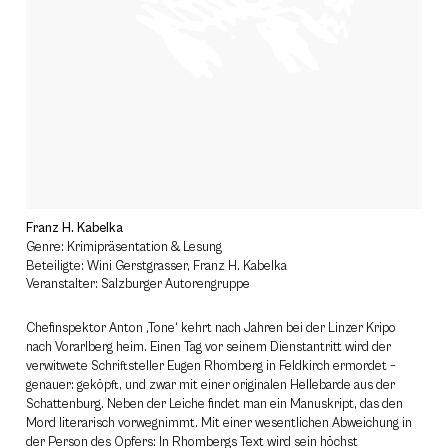
Franz H. Kabelka
Genre: Krimipräsentation & Lesung
Beteiligte: Wini Gerstgrasser, Franz H. Kabelka
Veranstalter: Salzburger Autorengruppe
Chefinspektor Anton ‚Tone‘ kehrt nach Jahren bei der Linzer Kripo
nach Vorarlberg heim. Einen Tag vor seinem Dienstantritt wird der
verwitwete Schriftsteller Eugen Rhomberg in Feldkirch ermordet –
genauer: geköpft, und zwar mit einer originalen Hellebarde aus der
Schattenburg. Neben der Leiche findet man ein Manuskript, das den
Mord literarisch vorwegnimmt. Mit einer wesentlichen Abweichung in
der Person des Opfers: In Rhombergs Text wird sein höchst