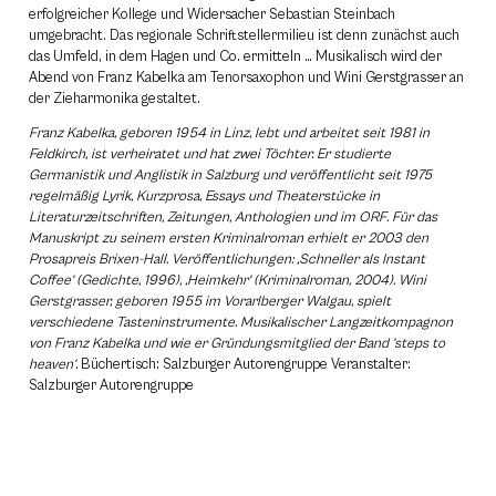
erfolgreicher Kollege und Widersacher Sebastian Steinbach
umgebracht. Das regionale Schriftstellermilieu ist denn zunächst auch
das Umfeld, in dem Hagen und Co. ermitteln … Musikalisch wird der
Abend von Franz Kabelka am Tenorsaxophon und Wini Gerstgrasser an
der Zieharmonika gestaltet.
Franz Kabelka, geboren 1954 in Linz, lebt und arbeitet seit 1981 in
Feldkirch, ist verheiratet und hat zwei Töchter. Er studierte
Germanistik und Anglistik in Salzburg und veröffentlicht seit 1975
regelmäßig Lyrik, Kurzprosa, Essays und Theaterstücke in
Literaturzeitschriften, Zeitungen, Anthologien und im ORF. Für das
Manuskript zu seinem ersten Kriminalroman erhielt er 2003 den
Prosapreis Brixen-Hall. Veröffentlichungen: ‚Schneller als Instant
Coffee‘ (Gedichte, 1996), ‚Heimkehr‘ (Kriminalroman, 2004). Wini
Gerstgrasser, geboren 1955 im Vorarlberger Walgau, spielt
verschiedene Tasteninstrumente. Musikalischer Langzeitkompagnon
von Franz Kabelka und wie er Gründungsmitglied der Band ’steps to
heaven‘.
Büchertisch: Salzburger Autorengruppe Veranstalter:
Salzburger Autorengruppe