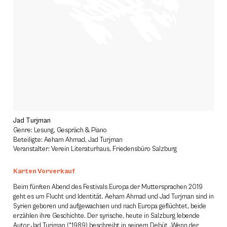
Jad Turjman
Genre: Lesung, Gespräch & Piano
Beteiligte: Aeham Ahmad, Jad Turjman
Veranstalter: Verein Literaturhaus, Friedensbüro Salzburg
Karten Vorverkauf
Beim fünften Abend des Festivals Europa der Muttersprachen 2019
geht es um Flucht und Identität. Aeham Ahmad und Jad Turjman sind in
Syrien geboren und aufgewachsen und nach Europa geflüchtet, beide
erzählen ihre Geschichte. Der syrische, heute in Salzburg lebende
Autor Jad Turjman (*1989) beschreibt in seinem Debüt „Wenn der