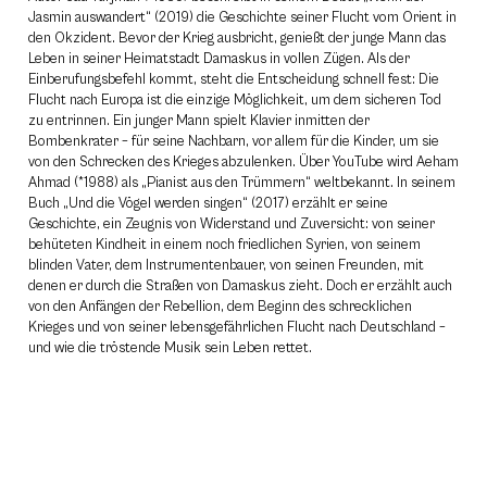
Jasmin auswandert“ (2019) die Geschichte seiner Flucht vom Orient in
den Okzident. Bevor der Krieg ausbricht, genießt der junge Mann das
Leben in seiner Heimatstadt Damaskus in vollen Zügen. Als der
Einberufungsbefehl kommt, steht die Entscheidung schnell fest: Die
Flucht nach Europa ist die einzige Möglichkeit, um dem sicheren Tod
zu entrinnen. Ein junger Mann spielt Klavier inmitten der
Bombenkrater – für seine Nachbarn, vor allem für die Kinder, um sie
von den Schrecken des Krieges abzulenken. Über YouTube wird Aeham
Ahmad (*1988) als „Pianist aus den Trümmern“ weltbekannt. In seinem
Buch „Und die Vögel werden singen“ (2017) erzählt er seine
Geschichte, ein Zeugnis von Widerstand und Zuversicht: von seiner
behüteten Kindheit in einem noch friedlichen Syrien, von seinem
blinden Vater, dem Instrumentenbauer, von seinen Freunden, mit
denen er durch die Straßen von Damaskus zieht. Doch er erzählt auch
von den Anfängen der Rebellion, dem Beginn des schrecklichen
Krieges und von seiner lebensgefährlichen Flucht nach Deutschland –
und wie die tröstende Musik sein Leben rettet.