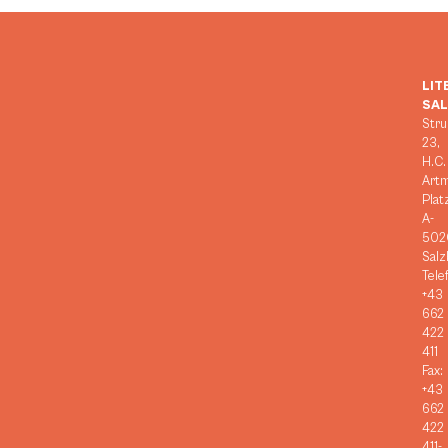
LIT
SA
Stru
23,
H.C.
Art
Plat
A-
502
Salz
Tele
+43
662
422
411
Fax:
+43
662
422
411-