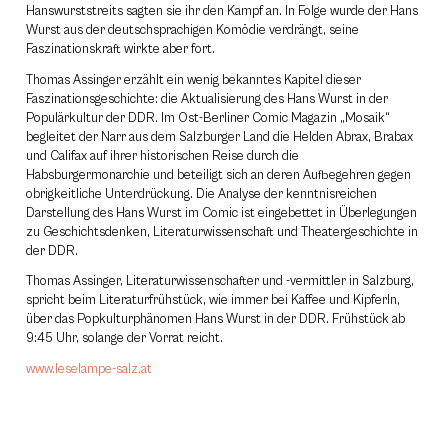
Hanswurststreits sagten sie ihr den Kampf an. In Folge wurde der Hans
Wurst aus der deutschsprachigen Komödie verdrängt, seine
Faszinationskraft wirkte aber fort.
Thomas Assinger erzählt ein wenig bekanntes Kapitel dieser
Faszinationsgeschichte: die Aktualisierung des Hans Wurst in der
Populärkultur der DDR. Im Ost-Berliner Comic Magazin „Mosaik“
begleitet der Narr aus dem Salzburger Land die Helden Abrax, Brabax
und Califax auf ihrer historischen Reise durch die
Habsburgermonarchie und beteiligt sich an deren Aufbegehren gegen
obrigkeitliche Unterdrückung. Die Analyse der kenntnisreichen
Darstellung des Hans Wurst im Comic ist eingebettet in Überlegungen
zu Geschichtsdenken, Literaturwissenschaft und Theatergeschichte in
der DDR.
Thomas Assinger, Literaturwissenschafter und -vermittler in Salzburg,
spricht beim Literaturfrühstück, wie immer bei Kaffee und Kipferln,
über das Popkulturphänomen Hans Wurst in der DDR. Frühstück ab
9:45 Uhr, solange der Vorrat reicht.
www.leselampe-salz.at