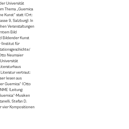
der Universität
um Thema „Guernica
e Kunst“ statt (Ort:
se 9, Salzburg). In
chen Veranstaltungen
hmtem Bild
nd Bildender Kunst
Institut für
tationsgeschichte/
 Otto Neumaier
Universität
Literaturhaus
iteratur vertraut:
ser lesen aus
er Guernica“ (Otto
ANME (Leitung:
„Guernica“-Musiken
tanelli, Stefan D.
r vier Kompositionen