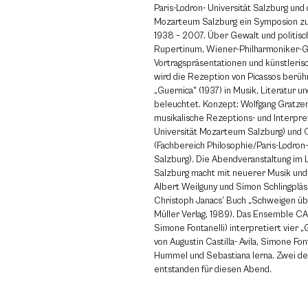
Paris-Lodron- Universität Salzburg und 
Mozarteum Salzburg ein Symposion z
1938 – 2007. Über Gewalt und politisch
Rupertinum, Wiener-Philharmoniker-Gas
Vortragspräsentationen und künstleris
wird die Rezeption von Picassos berü
„Guernica" (1937) in Musik, Literatur u
beleuchtet. Konzept: Wolfgang Gratzer (
musikalische Rezeptions- und Interpre
Universität Mozarteum Salzburg) und
(Fachbereich Philosophie/Paris-Lodron-
Salzburg). Die Abendveranstaltung im 
Salzburg macht mit neuerer Musik und L
Albert Weilguny und Simon Schlingpläs
Christoph Janacs’ Buch „Schweigen üb
Müller Verlag, 1989). Das Ensemble C
Simone Fontanelli) interpretiert vier 
von Augustin Castilla- Avila, Simone Fon
Hummel und Sebastiana Ierna. Zwei de
entstanden für diesen Abend.