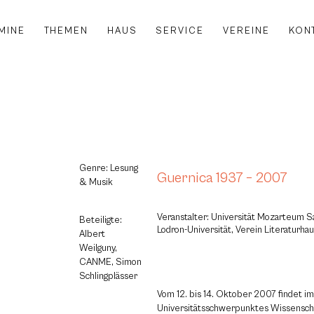
MINE
THEMEN
HAUS
SERVICE
VEREINE
KON
Genre: Lesung
Guernica 1937 – 2007
& Musik
Veranstalter: Universität Mozarteum Sa
Beteiligte:
Lodron-Universität, Verein Literaturha
Albert
Weilguny,
CANME, Simon
Schlingplässer
Vom 12. bis 14. Oktober 2007 findet 
Universitätsschwerpunktes Wissenscha