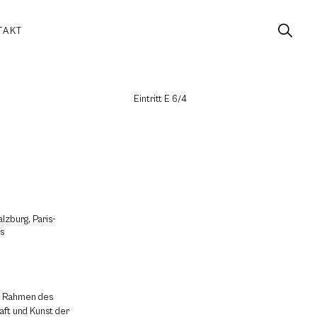
TAKT
Eintritt E 6/4
lzburg, Paris-
us
im Rahmen des
ft und Kunst der