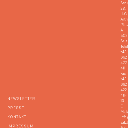
Stru
23,
H.C.
Art
Plat
A-
502
Salz
Tele
+43
662
422
411
Fax:
+43
662
422
411-
NEWSLETTER
13
E-
PRESSE
Mail:
KONTAKT
info
salz
IMPRESSUM