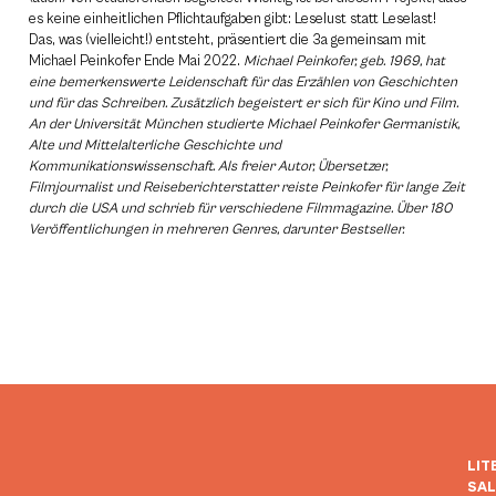
es keine einheitlichen Pflichtaufgaben gibt: Leselust statt Leselast!
Das, was (vielleicht!) entsteht, präsentiert die 3a gemeinsam mit
Michael Peinkofer Ende Mai 2022.
Michael Peinkofer, geb. 1969, hat
eine bemerkenswerte Leidenschaft für das Erzählen von Geschichten
und für das Schreiben. Zusätzlich begeistert er sich für Kino und Film.
An der Universität München studierte Michael Peinkofer Germanistik,
Alte und Mittelalterliche Geschichte und
Kommunikationswissenschaft. Als freier Autor, Übersetzer,
Filmjournalist und Reiseberichterstatter reiste Peinkofer für lange Zeit
durch die USA und schrieb für verschiedene Filmmagazine. Über 180
Veröffentlichungen in mehreren Genres, darunter Bestseller.
LIT
SA