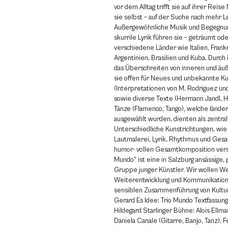
vor dem Alltag trifft sie auf ihrer Reis
sie selbst – auf der Suche nach mehr L
Außergewöhnliche Musik und Begegnu
skurrile Lyrik führen sie – geträumt oder
verschiedene Länder wie Italien, Frank
Argentinien, Brasilien und Kuba. Durch
das Überschreiten von inneren und äu
sie offen für Neues und unbekannte Ku
(Interpretationen von M. Rodriguez und
sowie diverse Texte (Hermann Jandl, H
Tänze (Flamenco, Tango), welche länder
ausgewählt wurden, dienten als zentrale
Unterschiedliche Kunstrichtungen, wie 
Lautmalerei, Lyrik, Rhythmus und Gesa
humor- vollen Gesamtkomposition vers
Mundo“ ist eine in Salzburg ansässige, 
Gruppe junger Künstler. Wir wollen We
Weiterentwicklung und Kommunikation,
sensiblen Zusammenführung von Kultur
Gerard Es Idee: Trio Mundo Textfassun
Hildegard Starlinger Bühne: Alois Ellm
Daniela Canale (Gitarre, Banjo, Tanz), F