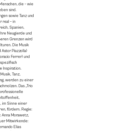
e Menschen, die – wie
eben sind.
ngen sowie Tanz und
 real – in
reich, Spanien,
 ihre Neugierde und
ßeren Grenzen wird
lturen. Die Musik
 Astor Piazzolla)
oracio Ferrer) und
spezifisch
 Inspiration.
Musik, Tanz,
ng, werden zu einer
chmolzen. Das „Trio
professionelle
ltoffenheit,
 im Sinne einer
en, fördern. Regie:
g: Anna Morawetz,
auer Mitwirkende:
ernando Elias