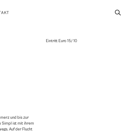
TAKT
Eintritt Euro 15/ 10
chmerz und bis zur
u Simpl ist mit ihrem
egs. Auf der Flucht