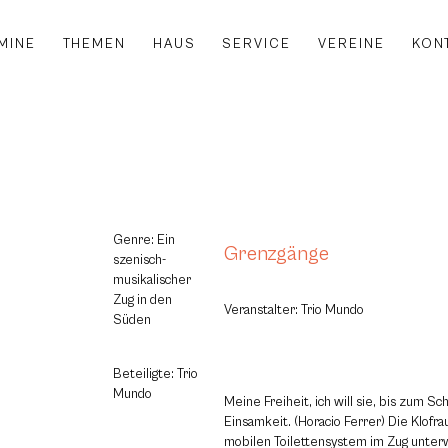
MINE
THEMEN
HAUS
SERVICE
VEREINE
KON
Genre: Ein
Grenzgänge
szenisch-
musikalischer
Zug in den
Veranstalter: Trio Mundo
Süden
Beteiligte: Trio
Mundo
Meine Freiheit, ich will sie, bis zum S
Einsamkeit. (Horacio Ferrer) Die Klofra
mobilen Toilettensystem im Zug unterw