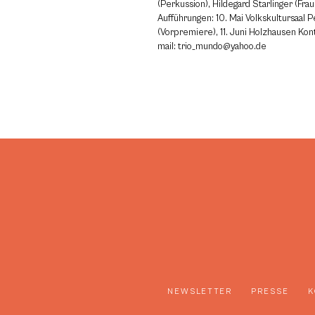
(Perkussion), Hildegard Starlinger (Fra
Aufführungen: 10. Mai Volkskultursaal 
(Vorpremiere), 11. Juni Holzhausen Kont
mail: trio_mundo@yahoo.de
NEWSLETTER
PRESSE
K