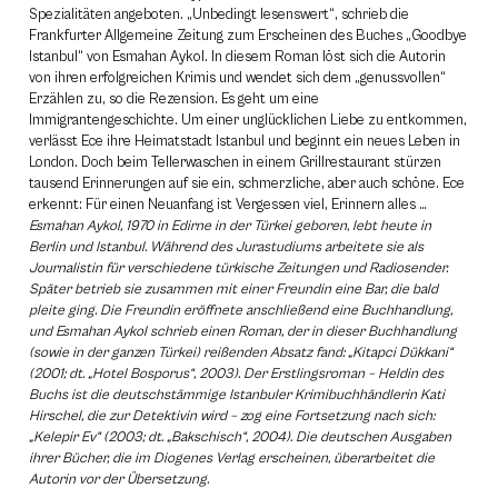
Spezialitäten angeboten. „Unbedingt lesenswert“, schrieb die
Frankfurter Allgemeine Zeitung zum Erscheinen des Buches „Goodbye
Istanbul“ von Esmahan Aykol. In diesem Roman löst sich die Autorin
von ihren erfolgreichen Krimis und wendet sich dem „genussvollen“
Erzählen zu, so die Rezension. Es geht um eine
Immigrantengeschichte. Um einer unglücklichen Liebe zu entkommen,
verlässt Ece ihre Heimatstadt Istanbul und beginnt ein neues Leben in
London. Doch beim Tellerwaschen in einem Grillrestaurant stürzen
tausend Erinnerungen auf sie ein, schmerzliche, aber auch schöne. Ece
erkennt: Für einen Neuanfang ist Vergessen viel, Erinnern alles …
Esmahan Aykol, 1970 in Edirne in der Türkei geboren, lebt heute in
Berlin und Istanbul. Während des Jurastudiums arbeitete sie als
Journalistin für verschiedene türkische Zeitungen und Radiosender.
Später betrieb sie zusammen mit einer Freundin eine Bar, die bald
pleite ging. Die Freundin eröffnete anschließend eine Buchhandlung,
und Esmahan Aykol schrieb einen Roman, der in dieser Buchhandlung
(sowie in der ganzen Türkei) reißenden Absatz fand: „Kitapci Dükkani“
(2001; dt. „Hotel Bosporus“, 2003). Der Erstlingsroman – Heldin des
Buchs ist die deutschstämmige Istanbuler Krimibuchhändlerin Kati
Hirschel, die zur Detektivin wird – zog eine Fortsetzung nach sich:
„Kelepir Ev“ (2003; dt. „Bakschisch“, 2004). Die deutschen Ausgaben
ihrer Bücher, die im Diogenes Verlag erscheinen, überarbeitet die
Autorin vor der Übersetzung.