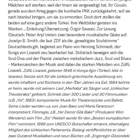
Mädchen soll sterben, weil der Imam sie vergewaltigt hat. Ihr Cousin,
gerade aus dem Krieg gegen die kurdische PKK zurückgekehrt, soll sie
nach Istanbul bringen, um sie zu ermorden. Doch dort stoßen die
beiden auf eine ganz andere Türkei. Ihre Weltbilder geraten ins
Wanken … Einleitung/Übersetzung: Özgür Savasci. Zur Lesung
(Deutsch: Peter Arp) treten zwei besondere musikalische Gäste auf:
Jocelyn B. Smith, die laut ZDF als die „gewaltigste Soulstimme“
Deutschlands gilt, begleitet am Piano von Henning Schmiedt, der
Songs von Livaneli neu bearbeitet hat. Stilistisch bewegen sich die
Soul-Diva und der Pianist zwischen melodischem Jazz, Soul und Blues
– Markenzeichen der Musik sind dabei die starken Melodien von Zülfü
Livaneli.
Zülfü Livaneli, geboren 1946 in Konya-Ilgin (Türkei), lebt in
Istanbul. Setzte sich für die türkisch-griechische Aussöhnung ein,
wurde inhaftiert und flüchtete in den 70er Jahren ins Exil. 1984 kehrte
er heim, wurde mit seinem Lied „Merhaba“ als Sänger und „türkischer
Theodorakis“ gefeiert. Schrieb über 300 Lieder und 30 Filmmusiken
(z.B. „Yol“, 1983), komponierte Musik für Theaterstücke und Ballett.
Seine Lieder wurden u.a. von Joan Baez und Maria Farantouri
interpretiert. Filmregie, z.B. „Yer Demir Gök Bakir“ (Produzent Wim
Wenders); sein Film „Sis“ (Nebel) wurde für den „Besten europäischen
Film“ nominiert. 1996 zum UNESCO-Botschafter ernannt, ehemaliges
Mitglied des türkischen Parlaments. Bislang veröffentlichte er über
zwei Dutzend Musikalben und neun Bücher, z.B. „Engeregin Gözündeki