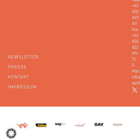
Tele
+43
662
422
411
Fax:
+43
662
422
411-
NEWSLETTER
13
E-
PRESSE
Mail:
KONTAKT
info
salz
IMPRESSUM