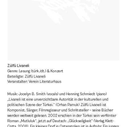
Zülfü Livaneli
Genre: Lesung (türk./dt.) & Konzert
Beteiligte: Zülfü Livaneli
Veranstalter: Verein Literaturhaus
Musik: Jocelyn B. Smith (vocals) und Henning Schmiedt (piano)
„Livaneli ist eine unverzichtbare Autorität in der kulturellen und
politischen Szene der Türkei.“ (Orhan Pamuk) Zülfü Livaneli ist
Komponist, Sänger, Filmregisseur und Schriftsteller – seine Bücher
werden weltweit gelesen. 2002 erschien in der Türkei sein verfilmter
Roman „Mutluluk“, jetzt auf Deutsch: „Glückseligkeit“ (Verlag Klett-
Cotta, 2008). Ein kleines Dorf in Ostanatolien ist in Aufruhr. Ein junges