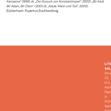
Kamasma“ (1996; dt. „Der Eunuch von Konstantinopel“, 2002), „Bir Kedi,
Bir Adam, Bir Ölüm“ (2001; dt. „Katze, Mann und Tod“, 2005).
Büchertisch: Rupertus Buchhandlung
LIT
SA
Stru
23,
H.C.
Art
Plat
A-
502
Salz