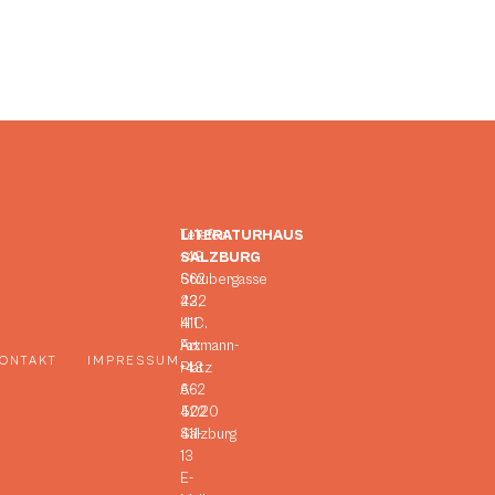
LITERATURHAUS
Telefon:
SALZBURG
+43
Strubergasse
662
23,
422
H.C.
411
Artmann-
Fax:
ONTAKT
IMPRESSUM
Platz
+43
A-
662
5020
422
Salzburg
411-
13
E-