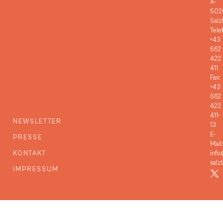
A-
502
Salz
Tele
+43
662
422
411
Fax:
+43
662
422
411-
NEWSLETTER
13
E-
PRESSE
Mail:
KONTAKT
info
salz
IMPRESSUM