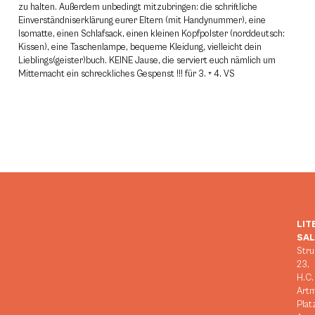
zu halten. Außerdem unbedingt mitzubringen: die schriftliche
Einverständniserklärung eurer Eltern (mit Handynummer), eine
Isomatte, einen Schlafsack, einen kleinen Kopfpolster (norddeutsch:
Kissen), eine Taschenlampe, bequeme Kleidung, vielleicht dein
Lieblings(geister)buch. KEINE Jause, die serviert euch nämlich um
Mitternacht ein schreckliches Gespenst !!! für 3. + 4. VS
LIT
SA
Stru
23,
H.C.
Art
Plat