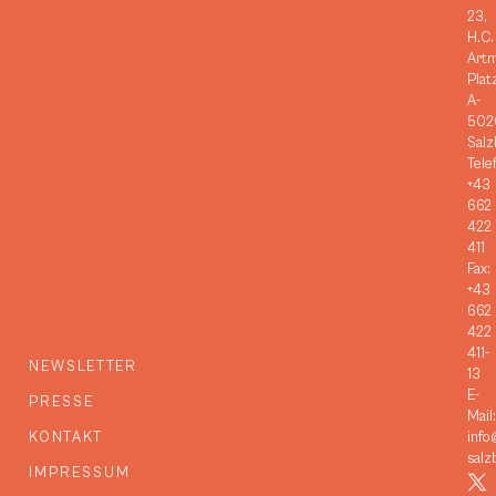
23,
H.C.
Art
Plat
A-
502
Salz
Tele
+43
662
422
411
Fax:
+43
662
422
411-
NEWSLETTER
13
E-
PRESSE
Mail:
KONTAKT
info
salz
IMPRESSUM