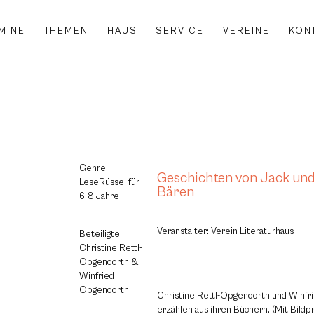
MINE
THEMEN
HAUS
SERVICE
VEREINE
KON
Genre:
Geschichten von Jack und
LeseRüssel für
Bären
6-8 Jahre
Veranstalter: Verein Literaturhaus
Beteiligte:
Christine Rettl-
Opgenoorth &
Winfried
Opgenoorth
Christine Rettl-Opgenoorth und Winf
erzählen aus ihren Büchern. (Mit Bildp