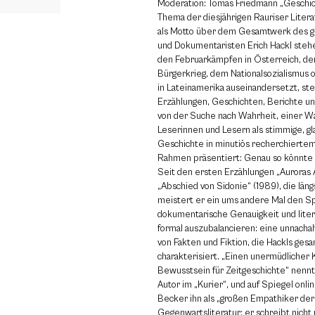
Moderation: Tomas Friedmann „Geschic
Thema der diesjährigen Rauriser Liter
als Motto über dem Gesamtwerk des g
und Dokumentaristen Erich Hackl stehe
den Februarkämpfen in Österreich, d
Bürgerkrieg, dem Nationalsozialismus 
in Lateinamerika auseinandersetzt, ste
Erzählungen, Geschichten, Berichte 
von der Suche nach Wahrheit, einer Wa
Leserinnen und Lesern als stimmige, g
Geschichte in minutiös recherchierte
Rahmen präsentiert: Genau so könnte
Seit den ersten Erzählungen „Auroras 
„Abschied von Sidonie“ (1989), die läng
meistert er ein ums andere Mal den Sp
dokumentarische Genauigkeit und liter
formal auszubalancieren: eine unnach
von Fakten und Fiktion, die Hackls ge
charakterisiert. „Einen unermüdlicher 
Bewusstsein für Zeitgeschichte“ nenn
Autor im „Kurier“, und auf Spiegel onl
Becker ihn als „großen Empathiker de
Gegenwartsliteratur; er schreibt nicht 