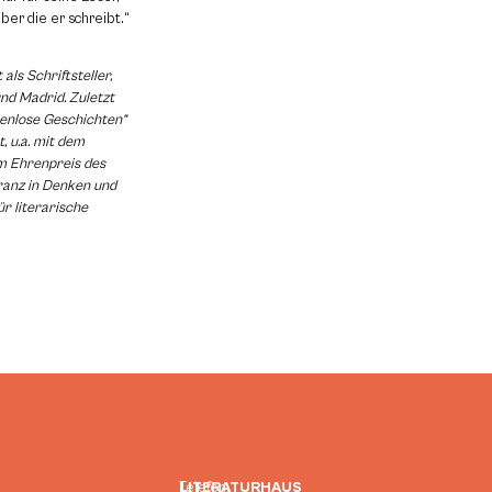
ber die er schreibt.“
als Schriftsteller,
nd Madrid. Zuletzt
nenlose Geschichten“
, u.a. mit dem
m Ehrenpreis des
ranz in Denken und
r literarische
LITERATURHAUS
Telefon: