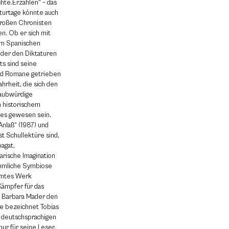
hte.Erzählen“ – das
aturtage könnte auch
roßen Chronisten
n. Ob er sich mit
em Spanischen
oder den Diktaturen
ts sind seine
und Romane getrieben
hrheit, die sich den
laubwürdige
m historischem
 es gewesen sein.
Anlaß“ (1987) und
st Schullektüre sind,
agat,
arische Imagination
ahmliche Symbiose
samtes Werk
Kämpfer für das
t Barbara Mader den
ine bezeichnet Tobias
r deutschsprachigen
nur für seine Leser,