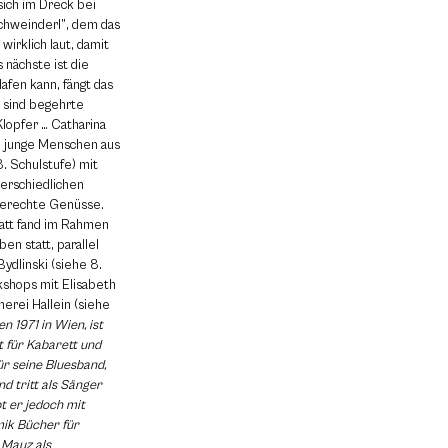
sich im Dreck bei
 Schweinderl”, dem das
wirklich laut, damit
 nächste ist die
afen kann, fängt das
 sind begehrte
lopfer … Catharina
n junge Menschen aus
. Schulstufe) mit
terschiedlichen
Gerechte Genüsse.
tatt fand im Rahmen
n statt, parallel
ydlinski (siehe 8.
kshops mit Elisabeth
herei Hallein (siehe
 1971 in Wien, ist
bt für Kabarett und
ür seine Bluesband,
d tritt als Sänger
t er jedoch mit
mik Bücher für
 Mauz als