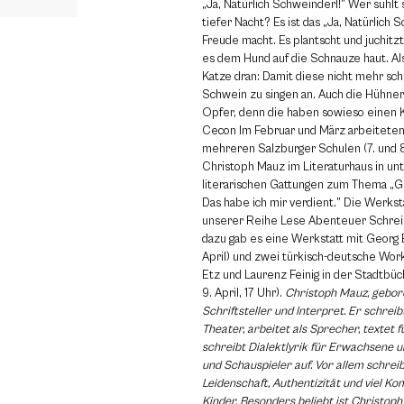
„Ja, Natürlich Schweinderl!” Wer suhlt 
tiefer Nacht? Es ist das „Ja, Natürlich
Freude macht. Es plantscht und juchitzt 
es dem Hund auf die Schnauze haut. Als
Katze dran: Damit diese nicht mehr schl
Schwein zu singen an. Auch die Hühner
Opfer, denn die haben sowieso einen K
Cecon Im Februar und März arbeitete
mehreren Salzburger Schulen (7. und 8
Christoph Mauz im Literaturhaus in un
literarischen Gattungen zum Thema „
Das habe ich mir verdient.” Die Werks
unserer Reihe Lese Abenteuer Schreibe
dazu gab es eine Werkstatt mit Georg B
April) und zwei türkisch-deutsche Wor
Etz und Laurenz Feinig in der Stadtbüc
9. April, 17 Uhr).
Christoph Mauz, geboren
Schriftsteller und Interpret. Er schrei
Theater, arbeitet als Sprecher, textet f
schreibt Dialektlyrik für Erwachsene un
und Schauspieler auf. Vor allem schreib
Leidenschaft, Authentizität und viel Ko
Kinder. Besonders beliebt ist Christoph