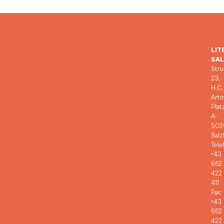
LIT
SA
Stru
23,
H.C.
Art
Plat
A-
502
Salz
Tele
+43
662
422
411
Fax:
+43
662
422