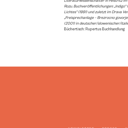
Literaturwissenschafter in Feistritz im
Rozu. Buchveröffentlichungen: „Indigo“ 
Lichtes“ (1991) und zuletzt im Drava V
„Freisprechanlage – Brezrocno govorje
(2001) in deutscher/slowenischer/itali
Büchertisch: Rupertus Buchhandlung