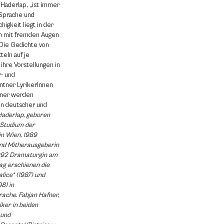
 Haderlap, „ist immer
 Sprache und
igkeit liegt in der
n mit fremden Augen
Die Gedichte von
teln auf je
hre Vorstellungen in
r- und
ntner LyrikerInnen
afner werden
in deutscher und
Haderlap, geboren
 Studium der
in Wien, 1989
und Mitherausgeberin
t 1992 Dramaturgin am
ag erschienen die
alice“ (1987) und
8) in
ache. Fabjan Hafner,
iker in beiden
 und