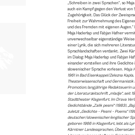
„Schreiben in zwei Sprachen“, so Maja
auch ein Kampf gegen den Verlust von
Zugehörigkeit. Das Glück der Zweisprach
Freiheit zur Wahrnehmung des Eigene
und des Fremden mit eigenen Augen.“ 
Maja Haderlap und Fabjan Hafner vermit
unverwechselbar eigenständige Weise i
einer Lyrik, die sich mehreren Literatu
Sprachlandschaften verdankt. Zwei Kär
im Dialog: Maja Haderlap und Fabjan H
einander vorstellen und ihre Gedichte 
slowenischer Sprache vorlesen.
Maja 
1961 in Bad Eisenkappel/Zelezna Kapla,
Theaterwissenschaft und Germanistik 
Promotion; langjährige Redakteuerin 
der Literaturzeitschrift „mladje“, sei
Stadttheater Klagenfurt. Im Drava Verl
Gedichtbände „Zalik pesmi“ (1983), „Baj
zuletzt „Gedichte – Pesmi – Poems“ (199
deutscher/slowenischer/englischer Spr
geboren 1966 in Klagenfurt, lebt als Lyr
Kärntner Landessprachen, Übersetzer