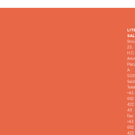
LIT
SA
Stru
23,
H.C.
Art
Plat
A-
502
Salz
Tele
+43
662
422
411
Fax:
+43
662
422