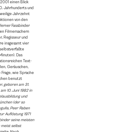
 2001 einen Blick
20. Jahrhunderts und
eweilige Jahrzehnt
uktionen von den
Werner Fassbinder
hen Filmemachern
r, Regisseur und
re insgesamt vier
 selbstverfaßte
Minuten). Das
ationsreichen Text-
hlen, Geräuschen,
ie Frage, wie Sprache
schen benutzt
r, geboren am 31.
am 10. Juni 1982 in
elausbildung und
München (der so
gulla, Peer Raben
zur Auflöstung 1971
sbinder seine meisten
 meist selbst
pielte. Nach