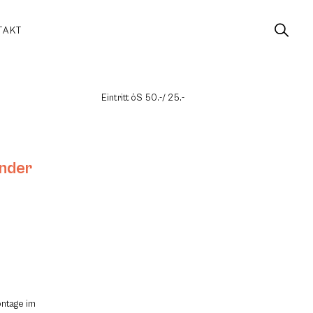
TAKT
Eintritt öS 50.-/ 25.-
inder
ontage im