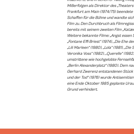
Mißerfolgen als Direktor des „Theaters
Frankfurt am Main (1974/75) beendete 
Schaffen für die Bühne und wandte sic
Film zu. Den Durchbruch als Filmregiss
bereits mit seinem zweiten Film „Katze
Weitere bekannte Filme: „Angst essen S
„Fontane Effi Briest“ (1974), „Die Ehe de
„Lili Marleen“ (1980), „Lola“ (1981), „Di
Veronika Voss“ (1982), „Querelle“ (1982
umstrittene wie hochgelobte Fernsehfa
„Berlin Alexanderplatz“ (1980). Dem n
Gerhard Zwerenz entstandenen Stück „
und der Tod“ (1976) wurde Antisemitis
eine Ende Oktober 1985 geplante Urau
Grund verhindert.