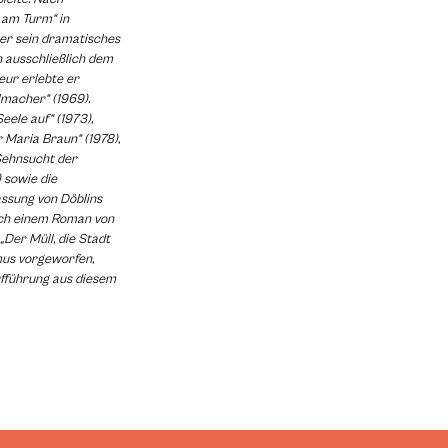
 am Turm“ in
er sein dramatisches
h ausschließlich dem
eur erlebte er
lmacher“ (1969).
eele auf“ (1973),
r Maria Braun“ (1978),
e Sehnsucht der
) sowie die
ssung von Döblins
ach einem Roman von
Der Müll, die Stadt
mus vorgeworfen,
fführung aus diesem