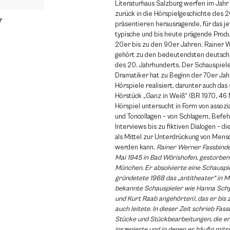
Literaturhaus Salzburg werfen im Jahr
zurück in die Hörspielgeschichte des 
r
präsentieren herausragende, für das j
typische und bis heute prägende Prod
20er bis zu den 90er Jahren. Rainer 
gehört zu den bedeutendsten deutsc
des 20. Jahrhunderts. Der Schauspiele
Dramatiker hat zu Beginn der 70er Jah
Hörspiele realisiert, darunter auch das
Hörstück „Ganz in Weiß“ (BR 1970, 46 
Hörspiel untersucht in Form von assozi
und Toncollagen – von Schlagern, Befe
Interviews bis zu fiktiven Dialogen – d
als Mittel zur Unterdrückung von Men
werden kann.
Rainer Werner Fassbinde
Mai 1945 in Bad Wörishofen, gestorben 
München. Er absolvierte eine Schauspi
gründetete 1968 das „antitheater“ in 
bekannte Schauspieler wie Hanna Schy
und Kurt Raab angehörten), das er bis 
auch leitete. In dieser Zeit schrieb Fas
Stücke und Stückbearbeitungen, die er
inszenierte und in denen er häufig mits