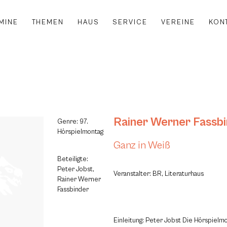
MINE
THEMEN
HAUS
SERVICE
VEREINE
KON
Rainer Werner Fassb
Genre: 97.
Hörspielmontag
Ganz in Weiß
Beteiligte:
Peter Jobst,
Veranstalter: BR, Literaturhaus
Rainer Werner
Fassbinder
Einleitung: Peter Jobst Die Hörspielm