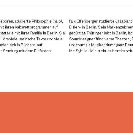
eboren, studierte Philosophie (halb),
Falk Effenberger studierte Jazzpiano
e mit ihren Kabarettprogrammen auf
Eisler« in Berlin. Sein Markenzeichen
atterie mit ihrer Familie in Berlin. Sie
gebürtige Thüringer lebt in Berlin, is
Hörspiele, satirische Texte und viele
Sounddesigner für diverse Theater-, 
inden sich in Büchern, auf
und tourt als Musiker durch ganz Deu
der Sendung mit dem Elefanten.
Mit Sybille Hein steht er bereits se