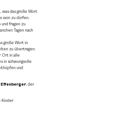
n, was das große Wort
 sein zu dürfen.
 und fragen zu
manchen Tagen nach
as große Wort in
elten zu übertragen.
 Ort in alle
es in schwungvolle
Mithüpfen und
k Effenberger
, der
e Kinder