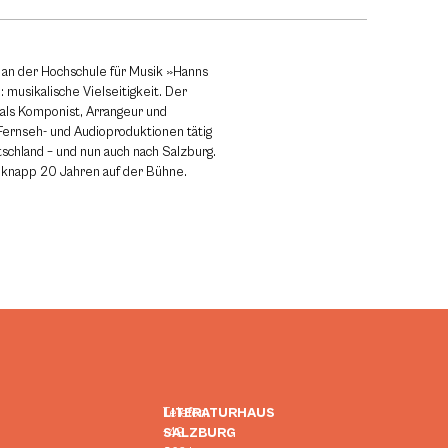
 an der Hochschule für Musik »Hanns
: musikalische Vielseitigkeit. Der
t als Komponist, Arrangeur und
Fernseh- und Audioproduktionen tätig
tschland – und nun auch nach Salzburg.
it knapp 20 Jahren auf der Bühne.
LITERATURHAUS
Telefon:
SALZBURG
+43