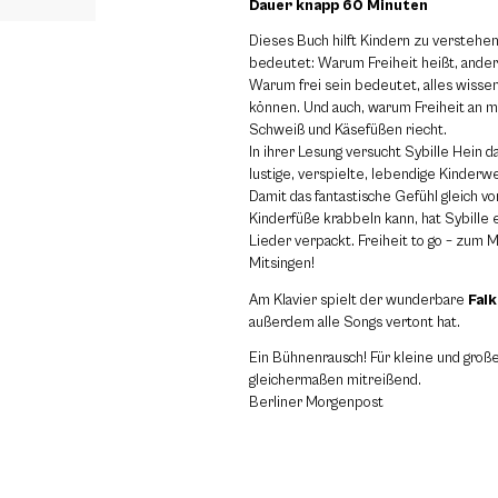
Dauer knapp 60 Minuten
Dieses Buch hilft Kindern zu verstehe
bedeutet: Warum Freiheit heißt, anders
Warum frei sein bedeutet, alles wissen
können. Und auch, warum Freiheit an 
Schweiß und Käsefüßen riecht.
In ihrer Lesung versucht Sybille Hein d
lustige, verspielte, lebendige Kinderw
Damit das fantastische Gefühl gleich vor
Kinderfüße krabbeln kann, hat Sybille 
Lieder verpackt. Freiheit to go – zum 
Mitsingen!
Am Klavier spielt der wunderbare
Fal
außerdem alle Songs vertont hat.
Ein Bühnenrausch! Für kleine und groß
gleichermaßen mitreißend.
Berliner Morgenpost