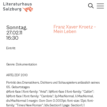
Sonntag,
Franz Xaver Kroetz –
Mein Leben
27.02.11
16:30
Eintritt
Genre: Dokumentation
ARTE/ZDF 2010
Porträt des Dramatikers, Dichters und Schauspielers anlässlich seines
65. Geburtstages
@font-face { font-family: "Arial"; }@font-face { font-family: "Calibri";
}@font-face { font-family: "Cambria"; }p.MsoNormal, li.MsoNormal,
div.MsoNormal { margin: 0cm 0cm 0.0001pt; font-size: 12pt; font-
family: "Times New Roman"; }div.Section1 { page: Section1; }