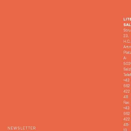
LIT
SA
Stru
23,
H.C.
Art
Plat
A-
502
Salz
Tele
+43
662
422
411
Fax:
+43
662
422
411-
NEWSLETTER
13