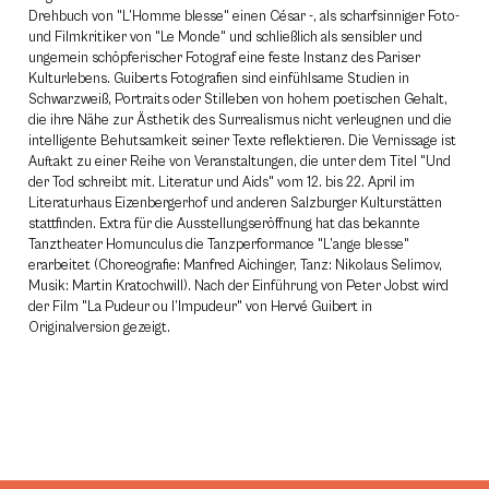
Drehbuch von "L’Homme blesse" einen César -, als scharfsinniger Foto-
und Filmkritiker von "Le Monde" und schließlich als sensibler und
ungemein schöpferischer Fotograf eine feste Instanz des Pariser
Kulturlebens. Guiberts Fotografien sind einfühlsame Studien in
Schwarzweiß, Portraits oder Stilleben von hohem poetischen Gehalt,
die ihre Nähe zur Ästhetik des Surrealismus nicht verleugnen und die
intelligente Behutsamkeit seiner Texte reflektieren. Die Vernissage ist
Auftakt zu einer Reihe von Veranstaltungen, die unter dem Titel "Und
der Tod schreibt mit. Literatur und Aids" vom 12. bis 22. April im
Literaturhaus Eizenbergerhof und anderen Salzburger Kulturstätten
stattfinden. Extra für die Ausstellungseröffnung hat das bekannte
Tanztheater Homunculus die Tanzperformance "L’ange blesse"
erarbeitet (Choreografie: Manfred Aichinger, Tanz: Nikolaus Selimov,
Musik: Martin Kratochwill). Nach der Einführung von Peter Jobst wird
der Film "La Pudeur ou l’Impudeur" von Hervé Guibert in
Originalversion gezeigt.