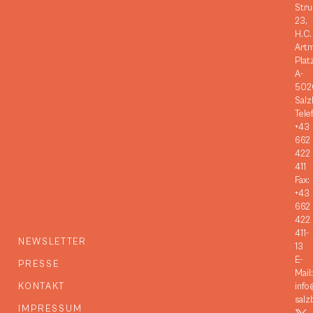
Stru
23,
H.C.
Art
Plat
A-
502
Salz
Tele
+43
662
422
411
Fax:
+43
662
422
411-
NEWSLETTER
13
E-
PRESSE
Mail:
KONTAKT
info
salz
IMPRESSUM