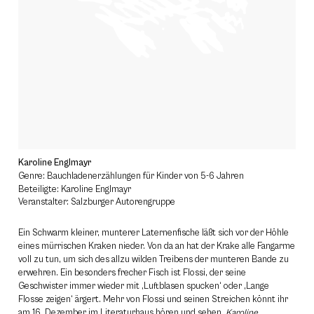
Karoline Englmayr
Genre: Bauchladenerzählungen für Kinder von 5-6 Jahren
Beteiligte: Karoline Englmayr
Veranstalter: Salzburger Autorengruppe
Ein Schwarm kleiner, munterer Laternenfische läßt sich vor der Höhle
eines mürrischen Kraken nieder. Von da an hat der Krake alle Fangarme
voll zu tun, um sich des allzu wilden Treibens der munteren Bande zu
erwehren. Ein besonders frecher Fisch ist Flossi, der seine
Geschwister immer wieder mit ‚Luftblasen spucken‘ oder ‚Lange
Flosse zeigen‘ ärgert. Mehr von Flossi und seinen Streichen könnt ihr
am 16. Dezember im Literaturhaus hören und sehen.
Karoline