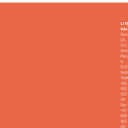
LIT
SA
Stru
23,
H.C.
Art
Plat
A-
502
Salz
Tele
+43
662
422
411
Fax:
+43
662
422
411-