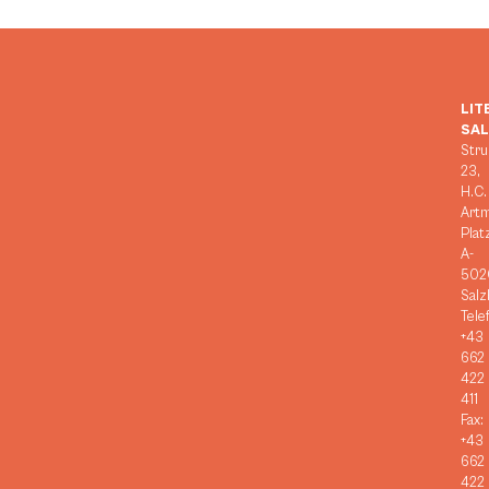
LIT
SA
Stru
23,
H.C.
Art
Plat
A-
502
Salz
Tele
+43
662
422
411
Fax:
+43
662
422