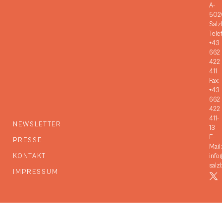
A-
502
Salz
Tele
+43
662
422
411
Fax:
+43
662
422
411-
NEWSLETTER
13
E-
PRESSE
Mail:
KONTAKT
info
salz
IMPRESSUM