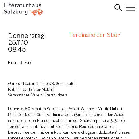
Donnerstag,
Ferdinand der Stier
25.11.10
08:45
Eintritt 5 Euro
Genre: Theater für (1. bis 3. Schulstufe)
Beteiligte: Theater Mokrit
Veranstalter: Verein Literaturhaus
Dauer ca. 50 Minuten Schauspiel: Robert Wimmer; Musik: Hubert
Pertl Der kleine Stier Ferdinand, der eigentlich lieber auf der Weide
sitzt und an den Blumen riecht, als in der Stierkampfarena gegen die
Toreros anzutreten, vollführt eine kleine Reise durch Spanien.
Liebevoll werden mit dem Publikum die wichtigsten „Eckdaten” dieses
Landes entdeckt. „No hablo Espanol!“ Wir verstehen nichts, oder nur