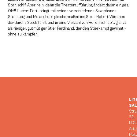
Spanisch!? Aber nein, denn die Theateraufführung ändert daran einiges.
Olé!! Hubert Pertl bringt mit seinen verschiedenen Saxophonen
Spannung und Melancholie gleichermaßen ins Spiel, Robert Wimmer,
der durchs Stück führt und in eine Vielzahl von Rollen schlüpft, glänzt
als riesiger, gutmütiger Stier Ferdinand, der den Stierkampf gewinnt –
ohne zu kämpfen.
LIT
SA
Stru
23,
H.C.
Art
Plat