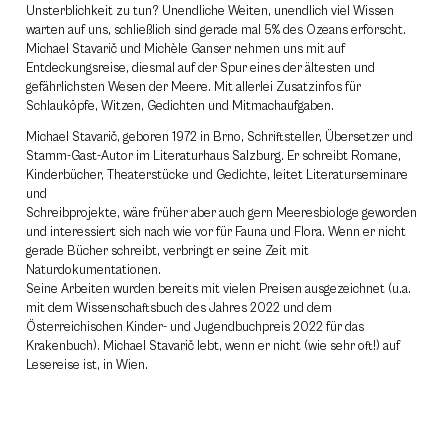
Unsterblichkeit zu tun? Unendliche Weiten, unendlich viel Wissen
warten auf uns, schließlich sind gerade mal 5% des Ozeans erforscht.
Michael Stavarič und Michèle Ganser nehmen uns mit auf
Entdeckungsreise, diesmal auf der Spur eines der ältesten und
gefährlichsten Wesen der Meere. Mit allerlei Zusatzinfos für
Schlauköpfe, Witzen, Gedichten und Mitmachaufgaben.
Michael Stavarič, geboren 1972 in Brno, Schriftsteller, Übersetzer und
Stamm-Gast-Autor im Literaturhaus Salzburg. Er schreibt Romane,
Kinderbücher, Theaterstücke und Gedichte, leitet Literaturseminare
und
Schreibprojekte, wäre früher aber auch gern Meeresbiologe geworden
und interessiert sich nach wie vor für Fauna und Flora. Wenn er nicht
gerade Bücher schreibt, verbringt er seine Zeit mit
Naturdokumentationen.
Seine Arbeiten wurden bereits mit vielen Preisen ausgezeichnet (u.a.
mit dem Wissenschaftsbuch des Jahres 2022 und dem
Österreichischen Kinder- und Jugendbuchpreis 2022 für das
Krakenbuch). Michael Stavarič lebt, wenn er nicht (wie sehr oft!) auf
Lesereise ist, in Wien.