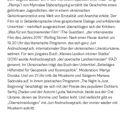
„Plemja“) von ­Myroslaw Slaboschpyzkyj erzählt die Geschichte eines
gehörlosen Jugendlichen, der in einem ukrainischen
Gehörloseninstitut eine Welt von Brutalität und Anarchie erlebt. Der
Film ist in Gebärdensprache ohne ­gesprochene Dialoge und erklärende
Untertitel – mehrfach ausgezeichnet überschlugen sich die Kritiken:
„Was ­­für ein faszinierender Film“ (The Guardian), „der intensiveste
Film des Jahres 2015“ (Rolling Stone). Nach einer Pause startet um
19.30 Uhr das literarische Programm, das sich ganz Juri
Andruchowytsch, internationaler Star der ukrainischen Literaturszene,
widmet. Für sein jüngstes Buch „Kleines Lexikon intimer Städte“
(2016) wurde Andruchowytsch „der poetische Landvermesser“ (FAZ)
genannt. Im Ukrainischen trägt das Buch den Untertitel „Beliebiges
Hilfsmittel für Geopoetik und Kosmopolitik“. Moderation: Mariya
Donska. Und um 21 Uhr tritt die Musikerin und Sängerin Mariana
Sadovska auf. In ihrem poetischen Programm „The Night Is Just
Beginning“ beschäftigt sie sich mit der Poesie des populären Dichters
Serhij Zhadan und der Autorin Lyuba Yakimchuk, beide aus der Ost-
Ukraine, denen sie Stimme und Tasten leiht. Und vielleicht gibt es
„Überschneidungen“ mit Juri Andruchowytsch, der immer wieder mit
Musikern auftritt.