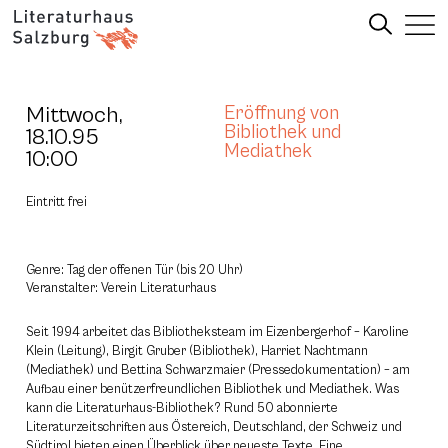
Mittwoch,
Eröffnung von
Bibliothek und
18.10.95
Mediathek
10:00
Eintritt frei
Genre: Tag der offenen Tür (bis 20 Uhr)
Veranstalter: Verein Literaturhaus
Seit 1994 arbeitet das Bibliotheksteam im Eizenbergerhof – Karoline
Klein (Leitung), Birgit Gruber (Bibliothek), Harriet Nachtmann
(Mediathek) und Bettina Schwarzmaier (Pressedokumentation) – am
Aufbau einer benützerfreundlichen Bibliothek und Mediathek. Was
kann die Literaturhaus-Bibliothek? Rund 50 abonnierte
Literaturzeitschriften aus Östereich, Deutschland, der Schweiz und
Südtirol bieten einen Überblick über neueste Texte. Eine