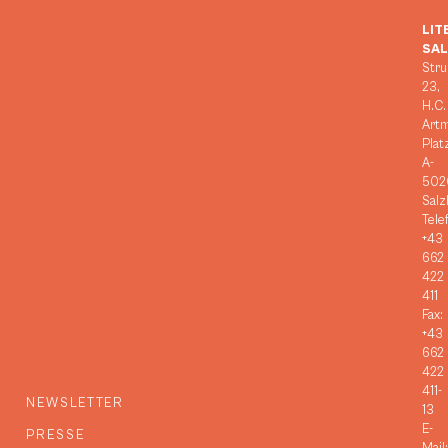
LIT
SA
Stru
23,
H.C.
Art
Plat
A-
502
Salz
Tele
+43
662
422
411
Fax:
+43
662
422
411-
NEWSLETTER
13
E-
PRESSE