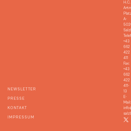
H.C.
Art
Plat
A-
502
Salz
Tele
+43
662
422
411
Fax:
+43
662
422
411-
NEWSLETTER
13
E-
PRESSE
Mail:
KONTAKT
info
salz
IMPRESSUM