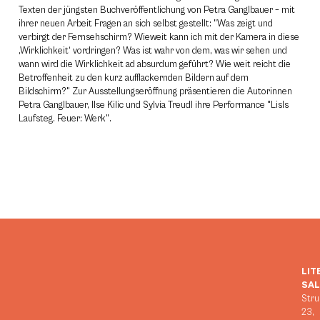
Texten der jüngsten Buchveröffentlichung von Petra Ganglbauer – mit
ihrer neuen Arbeit Fragen an sich selbst gestellt: "Was zeigt und
verbirgt der Fernsehschirm? Wieweit kann ich mit der Kamera in diese
‚Wirklichkeit‘ vordringen? Was ist wahr von dem, was wir sehen und
wann wird die Wirklichkeit ad absurdum geführt? Wie weit reicht die
Betroffenheit zu den kurz aufflackernden Bildern auf dem
Bildschirm?" Zur Ausstellungseröffnung präsentieren die Autorinnen
Petra Ganglbauer, Ilse Kilic und Sylvia Treudl ihre Performance "Lisls
Laufsteg. Feuer: Werk".
LIT
SA
Stru
23,