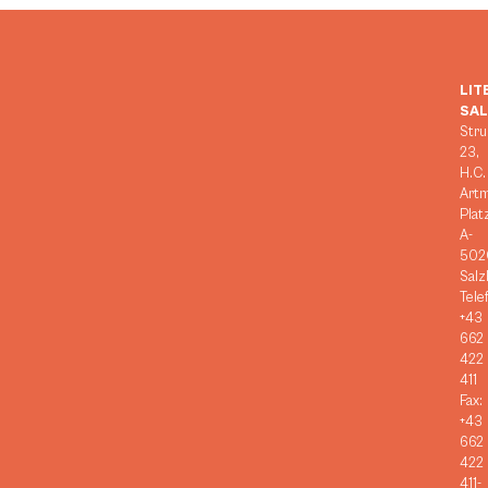
LIT
SA
Stru
23,
H.C.
Art
Plat
A-
502
Salz
Tele
+43
662
422
411
Fax:
+43
662
422
411-