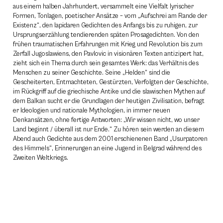
aus einem halben Jahrhundert, versammelt eine Vielfalt lyrischer
Formen, Tonlagen, poetischer Ansätze – vom „Aufschrei am Rande der
Existenz“, den lapidaren Gedichten des Anfangs bis zu ruhigen, zur
Ursprungserzählung tendierenden späten Prosagedichten. Von den
frühen traumatischen Erfahrungen mit Krieg und Revolution bis zum
Zerfall Jugoslawiens, den Pavlovic in visionären Texten antizipert hat,
zieht sich ein Thema durch sein gesamtes Werk: das Verhältnis des
Menschen zu seiner Geschichte. Seine „Helden“ sind die
Gescheiterten, Entmachteten, Gestürzten, Verfolgten der Geschichte,
im Rückgriff auf die griechische Antike und die slawischen Mythen auf
dem Balkan sucht er die Grundlagen der heutigen Zivilisation, befragt
er Ideologien und nationale Mythologien, in immer neuen
Denkansätzen, ohne fertige Antworten: „Wir wissen nicht, wo unser
Land beginnt / überall ist nur Ende.“ Zu hören sein werden an diesem
Abend auch Gedichte aus dem 2001 erschienenen Band „Usurpatoren
des Himmels“, Erinnerungen an eine Jugend in Belgrad während des
Zweiten Weltkriegs.