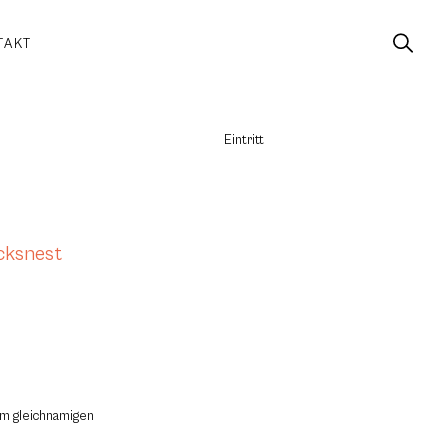
TAKT
Eintritt
cksnest
em gleichnamigen