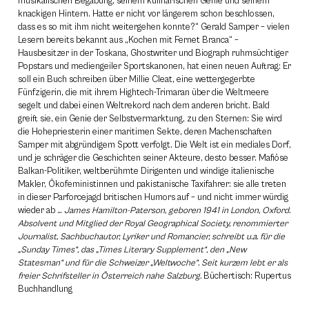
musikalischen Begabung, seinem kulinarischen Genie und seinem
knackigen Hintern. Hatte er nicht vor längerem schon beschlossen,
dass es so mit ihm nicht weitergehen konnte?“ Gerald Samper – vielen
Lesern bereits bekannt aus „Kochen mit Fernet Branca“ –
Hausbesitzer in der Toskana, Ghostwriter und Biograph ruhmsüchtiger
Popstars und mediengeiler Sportskanonen, hat einen neuen Auftrag: Er
soll ein Buch schreiben über Millie Cleat, eine wettergegerbte
Fünfzigerin, die mit ihrem Hightech-Trimaran über die Weltmeere
segelt und dabei einen Weltrekord nach dem anderen bricht. Bald
greift sie, ein Genie der Selbstvermarktung, zu den Sternen: Sie wird
die Hohepriesterin einer maritimen Sekte, deren Machenschaften
Samper mit abgründigem Spott verfolgt. Die Welt ist ein mediales Dorf,
und je schräger die Geschichten seiner Akteure, desto besser. Mafiöse
Balkan-Politiker, weltberühmte Dirigenten und windige italienische
Makler, Ökofeministinnen und pakistanische Taxifahrer: sie alle treten
in dieser Parforcejagd britischen Humors auf – und nicht immer würdig
wieder ab …
James Hamilton-Paterson, geboren 1941 in London, Oxford.
Absolvent und Mitglied der Royal Geographical Society, renommierter
Journalist, Sachbuchautor, Lyriker und Romancier, schreibt u.a. für die
„Sunday Times“, das „Times Literary Supplement“, den „New
Statesman“ und für die Schweizer „Weltwoche“. Seit kurzem lebt er als
freier Schrifsteller in Österreich nahe Salzburg.
Büchertisch: Rupertus
Buchhandlung