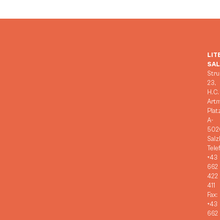
LIT
SA
Stru
23,
H.C.
Art
Plat
A-
502
Salz
Tele
+43
662
422
411
Fax:
+43
662