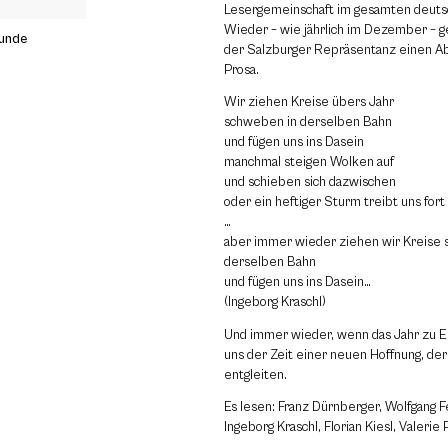
Lesergemeinschaft im gesamten deuts
Wieder – wie jährlich im Dezember – g
eunde
der Salzburger Repräsentanz einen Ab
Prosa.
Wir ziehen Kreise übers Jahr
schweben in derselben Bahn
und fügen uns ins Dasein
manchmal steigen Wolken auf
und schieben sich dazwischen
oder ein heftiger Sturm treibt uns fort
…
aber immer wieder ziehen wir Kreise
derselben Bahn
und fügen uns ins Dasein…
(Ingeborg Kraschl)
Und immer wieder, wenn das Jahr zu E
uns der Zeit einer neuen Hoffnung, der
entgleiten.
Es lesen: Franz Dürnberger, Wolfgang Fe
Ingeborg Kraschl, Florian Kiesl, Valerie 