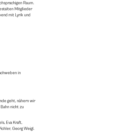
chsprachigen Raum.
estalten Mitglieder
end mit Lyrik und
 schweben in
nde geht, nähern wir
 Bahn nicht zu
ls, Eva Kraft,
Pichler, Georg Weigl.