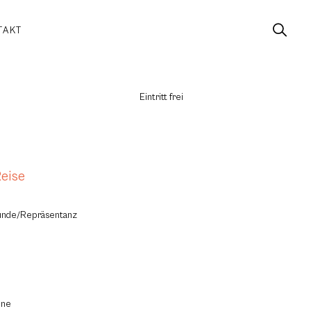
TAKT
Eintritt frei
Reise
reunde/Repräsentanz
ine