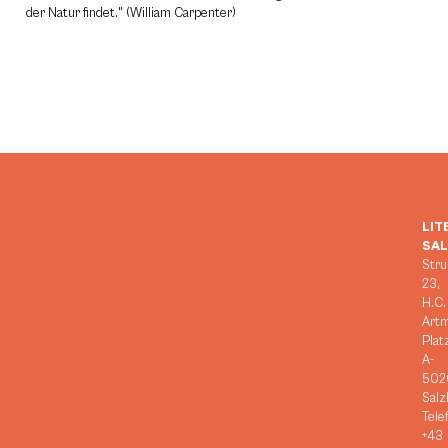
der Natur findet." (William Carpenter)
LIT
SA
Stru
23,
H.C.
Art
Plat
A-
502
Salz
Tele
+43