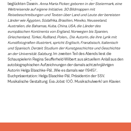
beglückten Dasein.
Anna Maria Picker, geboren in der Steiermark, eine
Weltreisende auf eigene Initiative. 30 Bildmappen mit
Reisebeschreibungen und Texten über Land und Leute der bereisten
Länder wie Ägypten, Südafrika, Brasilien, Mexiko, Neuseeland,
Australien, die Bahamas, Kuba, China, USA, die Länder des
europäischen Kontinents von England, Norwegen bis Spanien,
Griechenland, Türkei, Rußland, Polen… Die Autorin, die ihre Lyrik mit
Kunstfotografien illustriert, spricht Englisch, Französisch, Italienisch
und Spanisch. Derzeit Studium der Kunstgeschichte und Geschichte
an der Universität Salzburg.
Im zweiten Teil des Abends liest die
Schauspielerin Regina Seufferheld-Wilbert aus aktuellem Anlaß aus den
autobiographischen Aufzeichnungen der damals achtzehnjährigen
Autorin Helga Blaschke-Pál, ‚Wie es damals war (1945)‘.
Buchpräsentation: Helga Blaschke-Pál, Präsidentin der SSV.
Musikalische Gestaltung: Eva Jobst (OÖ. Musikschulwerk) am Klavier.