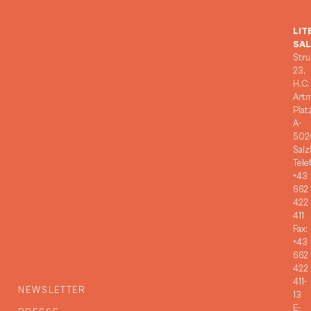
LIT
SA
Stru
23,
H.C.
Art
Plat
A-
502
Salz
Tele
+43
662
422
411
Fax:
+43
662
422
411-
NEWSLETTER
13
E-