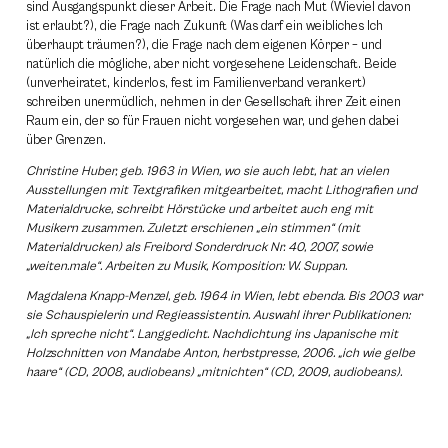
sind Ausgangspunkt dieser Arbeit. Die Frage nach Mut (Wieviel davon
ist erlaubt?), die Frage nach Zukunft (Was darf ein weibliches Ich
überhaupt träumen?), die Frage nach dem eigenen Körper – und
natürlich die mögliche, aber nicht vorgesehene Leidenschaft. Beide
(unverheiratet, kinderlos, fest im Familienverband verankert)
schreiben unermüdlich, nehmen in der Gesellschaft ihrer Zeit einen
Raum ein, der so für Frauen nicht vorgesehen war, und gehen dabei
über Grenzen.
Christine Huber, geb. 1963 in Wien, wo sie auch lebt, hat an vielen
Ausstellungen mit Textgrafiken mitgearbeitet, macht Lithografien und
Materialdrucke, schreibt Hörstücke und arbeitet auch eng mit
Musikern zusammen. Zuletzt erschienen „ein stimmen“ (mit
Materialdrucken) als Freibord Sonderdruck Nr. 40, 2007, sowie
„weiten.male“. Arbeiten zu Musik, Komposition: W. Suppan.
Magdalena Knapp-Menzel, geb. 1964 in Wien, lebt ebenda. Bis 2003 war
sie Schauspielerin und Regieassistentin. Auswahl ihrer Publikationen:
„Ich spreche nicht“. Langgedicht. Nachdichtung ins Japanische mit
Holzschnitten von Mandabe Anton, herbstpresse, 2006. „ich wie gelbe
haare“ (CD, 2008, audiobeans) „mitnichten“ (CD, 2009, audiobeans).