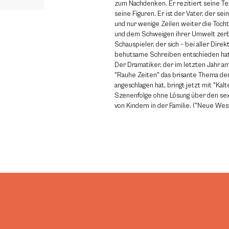
zum Nachdenken. Er rezitiert seine Tex
seine Figuren. Er ist der Vater, der sei
und nur wenige Zeilen weiter die Tocht
und dem Schweigen ihrer Umwelt zerbr
Schauspieler, der sich – bei aller Direkt
behutsame Schreiben entschieden hat
Der Dramatiker, der im letzten Jahr am
"Rauhe Zeiten" das brisante Thema der
angeschlagen hat, bringt jetzt mit "Kal
Szenenfolge ohne Lösung über den se
von Kindern in der Familie. ("Neue West