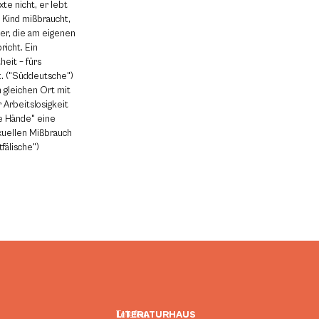
te nicht, er lebt
n Kind mißbraucht,
er, die am eigenen
icht. Ein
heit – fürs
. ("Süddeutsche")
 gleichen Ort mit
 Arbeitslosigkeit
te Hände" eine
xuellen Mißbrauch
fälische")
LITERATURHAUS
Telefon: