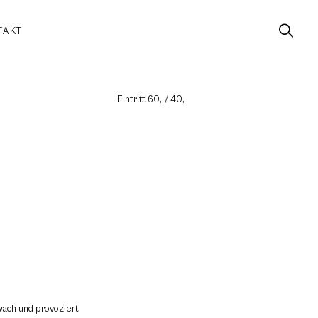
TAKT
Eintritt 60,-/ 40,-
e
 wach und provoziert