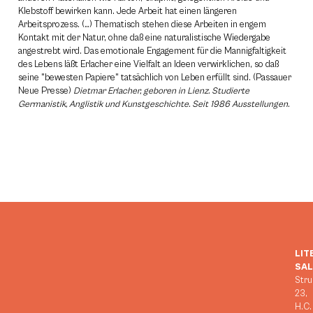
Klebstoff bewirken kann. Jede Arbeit hat einen längeren
Arbeitsprozess. (…) Thematisch stehen diese Arbeiten in engem
Kontakt mit der Natur, ohne daß eine naturalistische Wiedergabe
angestrebt wird. Das emotionale Engagement für die Mannigfaltigkeit
des Lebens läßt Erlacher eine Vielfalt an Ideen verwirklichen, so daß
seine "bewesten Papiere" tatsächlich von Leben erfüllt sind. (Passauer
Neue Presse)
Dietmar Erlacher, geboren in Lienz. Studierte
Germanistik, Anglistik und Kunstgeschichte. Seit 1986 Ausstellungen.
LIT
SA
Stru
23,
H.C.