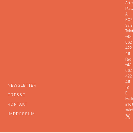
Art
Plat
A-
502
Salz
Tele
+43
662
422
411
Fax:
+43
662
422
411-
NEWSLETTER
13
E-
PRESSE
Mail:
KONTAKT
info
salz
IMPRESSUM