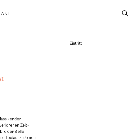
TAKT
Eintritt
st
lassiker der
verlorenen Zeit«.
bild der Belle
und Textauszüge neu