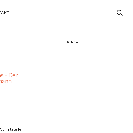
TAKT
Eintritt
s – Der
lmann
chriftsteller,