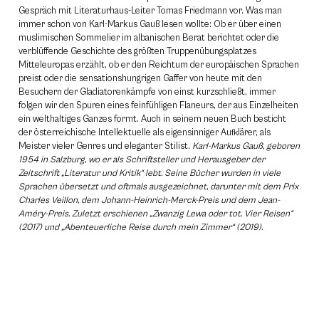
Gespräch mit Literaturhaus-Leiter Tomas Friedmann vor. Was man
immer schon von Karl-Markus Gauß lesen wollte: Ob er über einen
muslimischen Sommelier im albanischen Berat berichtet oder die
verblüffende Geschichte des größten Truppenübungsplatzes
Mitteleuropas erzählt, ob er den Reichtum der europäischen Sprachen
preist oder die sensationshungrigen Gaffer von heute mit den
Besuchern der Gladiatorenkämpfe von einst kurzschließt, immer
folgen wir den Spuren eines feinfühligen Flaneurs, der aus Einzelheiten
ein welthaltiges Ganzes formt. Auch in seinem neuen Buch besticht
der österreichische Intellektuelle als eigensinniger Aufklärer, als
Meister vieler Genres und eleganter Stilist.
Karl-Markus Gauß, geboren
1954 in Salzburg, wo er als Schriftsteller und Herausgeber der
Zeitschrift „Literatur und Kritik“ lebt. Seine Bücher wurden in viele
Sprachen übersetzt und oftmals ausgezeichnet, darunter mit dem Prix
Charles Veillon, dem Johann-Heinrich-Merck-Preis und dem Jean-
Améry-Preis. Zuletzt erschienen „Zwanzig Lewa oder tot. Vier Reisen“
(2017) und „Abenteuerliche Reise durch mein Zimmer“ (2019).