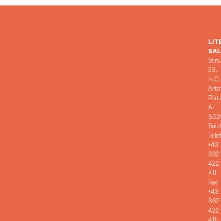
LIT
SA
Stru
23,
H.C.
Art
Plat
A-
502
Salz
Tele
+43
662
422
411
Fax:
+43
662
422
411-