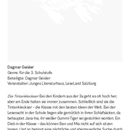
Dagmar Geisler
Genre: für die 3. Schulstufe
Beteiligte: Dagmar Geisler
Veranstalter: Junges Literaturhaus, LeseLand Salzburg
Die Tintenkleckser:
Bei den Kindern aus der 3a geht es oft hoch her,
aber am Ende halten sie immer zusammen. Schließlich sind sie die
Tintenkleckser – die Klasse mit den besten Ideen der Welt. Bei der
Lesenacht in der Schule liegen alle gemütlich in ihren Schlafsäcken, da
behauptet Jana-Ina, ihr weißer Gummi-Tiger sei gestohlen worden. Ein
Dieb in der Klasse – das können Ben und Mia nicht auf sich sitzen
lassen. Und so beginnt eine nächtliche und abenteuerliche Suche durch