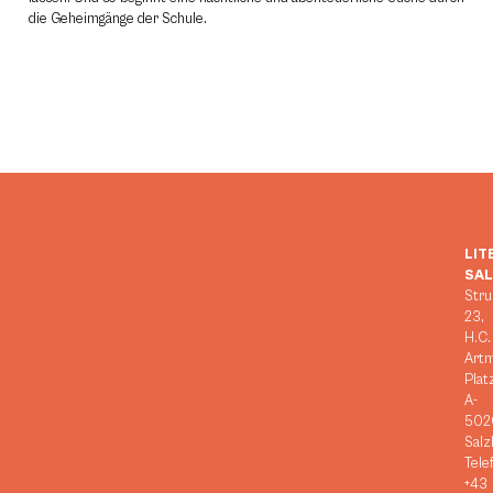
die Geheimgänge der Schule.
LIT
SA
Stru
23,
H.C.
Art
Plat
A-
502
Salz
Tele
+43