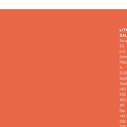
LIT
SA
Stru
23,
H.C.
Art
Plat
A-
502
Salz
Tele
+43
662
422
411
Fax:
+43
662