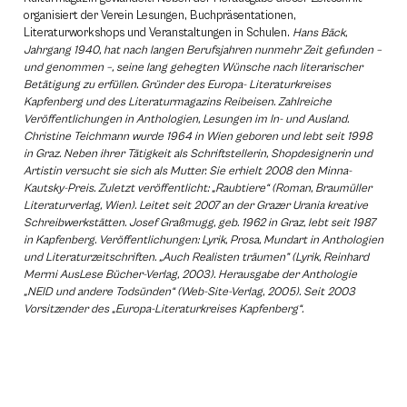
organisiert der Verein Lesungen, Buchpräsentationen,
Literaturworkshops und Veranstaltungen in Schulen.
Hans Bäck,
Jahrgang 1940, hat nach langen Berufsjahren nunmehr Zeit gefunden –
und genommen –, seine lang gehegten Wünsche nach literarischer
Betätigung zu erfüllen. Gründer des Europa- Literaturkreises
Kapfenberg und des Literaturmagazins Reibeisen. Zahlreiche
Veröffentlichungen in Anthologien, Lesungen im In- und Ausland.
Christine Teichmann wurde 1964 in Wien geboren und lebt seit 1998
in Graz. Neben ihrer Tätigkeit als Schriftstellerin, Shopdesignerin und
Artistin versucht sie sich als Mutter. Sie erhielt 2008 den Minna-
Kautsky-Preis. Zuletzt veröffentlicht: „Raubtiere“ (Roman, Braumüller
Literaturverlag, Wien). Leitet seit 2007 an der Grazer Urania kreative
Schreibwerkstätten. Josef Graßmugg, geb. 1962 in Graz, lebt seit 1987
in Kapfenberg. Veröffentlichungen: Lyrik, Prosa, Mundart in Anthologien
und Literaturzeitschriften. „Auch Realisten träumen” (Lyrik, Reinhard
Mermi AusLese Bücher-Verlag, 2003). Herausgabe der Anthologie
„NEID und andere Todsünden“ (Web-Site-Verlag, 2005). Seit 2003
Vorsitzender des „Europa-Literaturkreises Kapfenberg“.