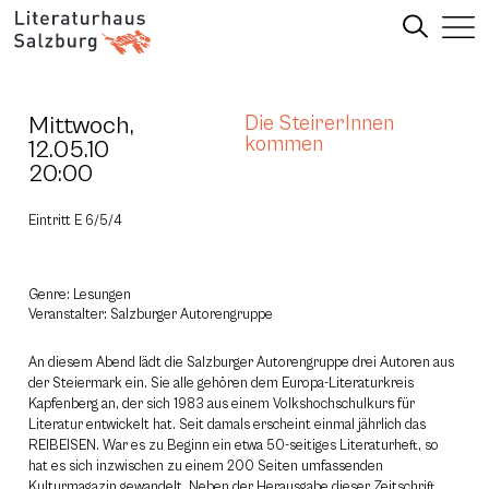
Mittwoch,
Die SteirerInnen
kommen
12.05.10
20:00
Eintritt E 6/5/4
Genre: Lesungen
Veranstalter: Salzburger Autorengruppe
An diesem Abend lädt die Salzburger Autorengruppe drei Autoren aus
der Steiermark ein. Sie alle gehören dem Europa-Literaturkreis
Kapfenberg an, der sich 1983 aus einem Volkshochschulkurs für
Literatur entwickelt hat. Seit damals erscheint einmal jährlich das
REIBEISEN. War es zu Beginn ein etwa 50-seitiges Literaturheft, so
hat es sich inzwischen zu einem 200 Seiten umfassenden
Kulturmagazin gewandelt. Neben der Herausgabe dieser Zeitschrift