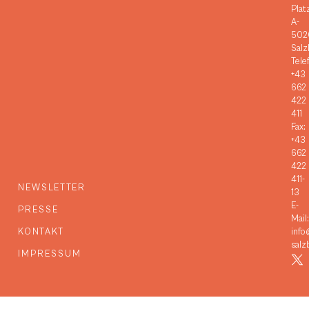
Plat
A-
502
Salz
Tele
+43
662
422
411
Fax:
+43
662
422
411-
NEWSLETTER
13
E-
PRESSE
Mail:
KONTAKT
info
salz
IMPRESSUM