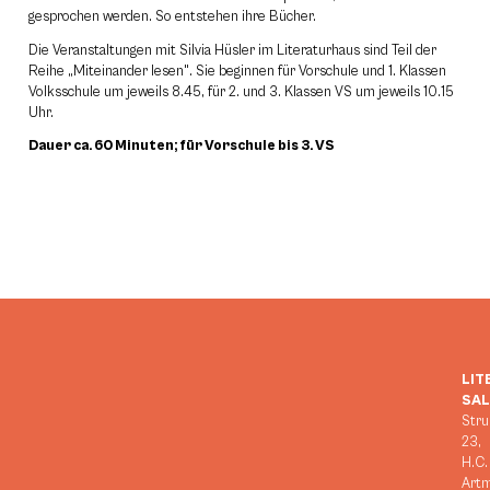
gesprochen werden. So entstehen ihre Bücher.
Die Veranstaltungen mit Silvia Hüsler im Literaturhaus sind Teil der
Reihe „Miteinander lesen". Sie beginnen für Vorschule und 1. Klassen
Volksschule um jeweils 8.45, für 2. und 3. Klassen VS um jeweils 10.15
Uhr.
Dauer ca. 60 Minuten; für Vorschule bis 3. VS
LIT
SA
Stru
23,
H.C.
Art