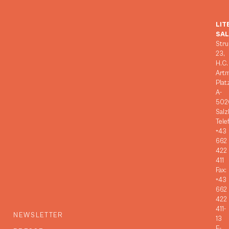
LIT
SA
Stru
23,
H.C.
Art
Plat
A-
502
Salz
Tele
+43
662
422
411
Fax:
+43
662
422
411-
NEWSLETTER
13
E-